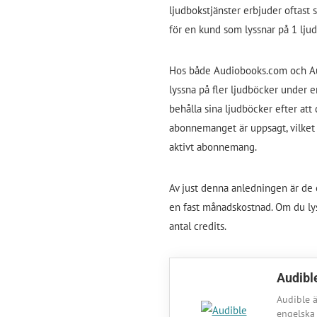
ljudbokstjänster erbjuder oftast 
för en kund som lyssnar på 1 lj
Hos både Audiobooks.com och Aud
lyssna på fler ljudböcker under 
behålla sina ljudböcker efter att
abonnemanget är uppsagt, vilket i
aktivt abonnemang.
Av just denna anledningen är de e
en fast månadskostnad. Om du ly
antal credits.
Audibl
Audible ä
engelska