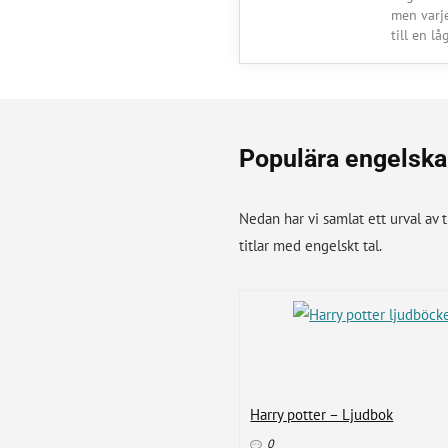
men varj
till en l
Populära engelska
Nedan har vi samlat ett urval av 
titlar med engelskt tal.
Harry potter – Ljudbok
0