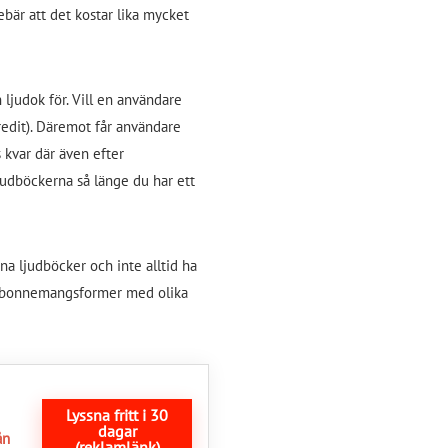
bär att det kostar lika mycket
judok för. Vill en användare
redit). Däremot får användare
s kvar där även efter
judböckerna så länge du har ett
na ljudböcker och inte alltid ha
a abonnemangsformer med olika
Lyssna fritt i 30
dagar
ån
(reklamlänk)