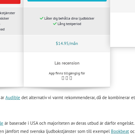
kstjänster
böcker
Låter dig behålla dina ljudböcker
s
Lång testperiod
nad
$14.95/mån
Läs recension
App finns tillgänglig för
 är
Audible
det alternativ vi varmt rekommenderar, då de kombinerar ett
le
är baserade i USA och majoriteten av deras utbud är därför engelskt. D
n jämfört med svenska ljudbokstjänster som till exempel
Bookbeat
o