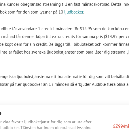
sina kunder obegränsad streaming till en fast månadskostnad. Detta inne
udbok som för den som lyssnar på 10
ljudböcker
.
ible får användare 1 credit i månaden för $14.95 som de kan köpa en l
en månad får denne köpa till extra credits för samma pris ($14.95 per c
 de köpt dem för sin credit. De läggs till i biblioteket och kommer finna
nte är fallet hos svenska ljudbokstjänster som bara låter dig streama l
ngelska ljudbokstjänsterna ett bra alternativ för dig som vill behålla di
ssnar på fler ljudböcker än 1 i månden så erbjuder Audible flera olik
e
r våra favorit ljudbokstjänst för dig som är ute efter
£7.99/m
 ljudböcker. Tjänsten har ingen obegränsad lyssning