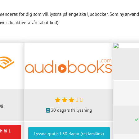
enderas för dig som vill lyssna på engelska ljudböcker. Som ny använda
ver du aktivera vår rabattkod).
ng
30 dagars fri lyssning
h få 1
Lyssna gratis i 30 dagar (reklamlänk)