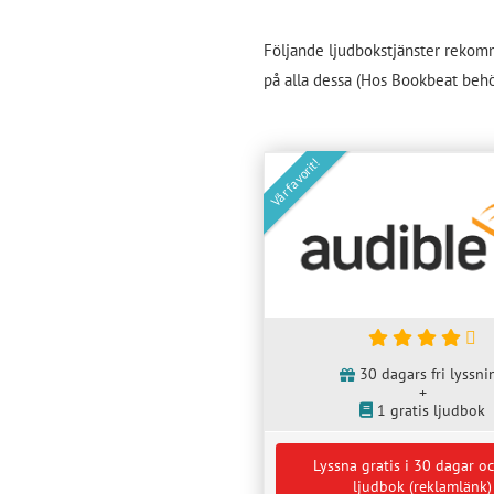
Följande ljudbokstjänster rekomm
på alla dessa (Hos Bookbeat behö
Vår favorit!
30 dagars fri lyssni
+
1 gratis ljudbok
Lyssna gratis i 30 dagar oc
ljudbok (reklamlänk)