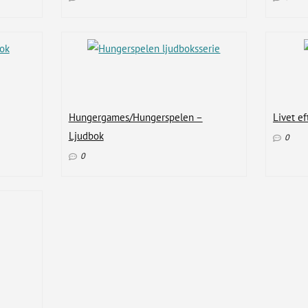
Hungergames/Hungerspelen –
Livet ef
Ljudbok
0
0