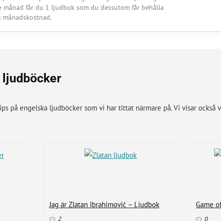
e månad får du 1 ljudbok som du dessutom får behålla
åg månadskostnad.
 ljudböcker
tips på engelska ljudböcker som vi har tittat närmare på. Vi visar också
Jag är Zlatan Ibrahimović – Ljudbok
Game of
2
0