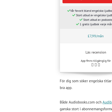
Vår favorit bland engelska ljudbo
Stort utbud av engelska ljud
Stort utbud av podcast
1 gratis ljudbok varje må
£7,99/mån
Läs recension
App finns tillgänglig för
För dig som söker engelska titlar
bra app.
Både Audiobooks.com och
Audib
ganska stort i abonnemangsforme