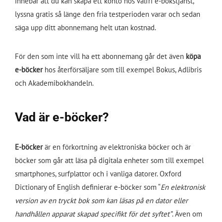
innebär att du kan skapa ett konto hos valfri e-bokstjänst,
lyssna gratis så länge den fria testperioden varar och sedan
säga upp ditt abonnemang helt utan kostnad.
För den som inte vill ha ett abonnemang går det även
köpa
e-böcker
hos återförsäljare som till exempel Bokus, Adlibris
och Akademibokhandeln.
Vad är e-böcker?
E-böcker
är en förkortning av elektroniska böcker och är
böcker som går att läsa på digitala enheter som till exempel
smartphones, surfplattor och i vanliga datorer. Oxford
Dictionary of English definierar e-böcker som “
En elektronisk
version av en tryckt bok som kan läsas på en dator eller
handhållen apparat skapad specifikt för det syftet”
. Även om