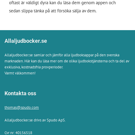
oftast är väldigt dyra kan du läsa dem genom appen och
sedan slippa tänka på att försöka sälja av dem.
Allaljudbocker.se
Allaljudbocker.se samlar och jämför alla ljudboksappar på den svenska
marknaden. Här kan du läsa mer om de olika ljudbokstjänsterna och ta del av
exklusiva, kostnadsfria provperioder.
Varmt välkommen!
Kontakta oss
thomas@spudo.com
Allaljudbocker.se drivs av Spudo ApS.
Cvr nr: 40156518