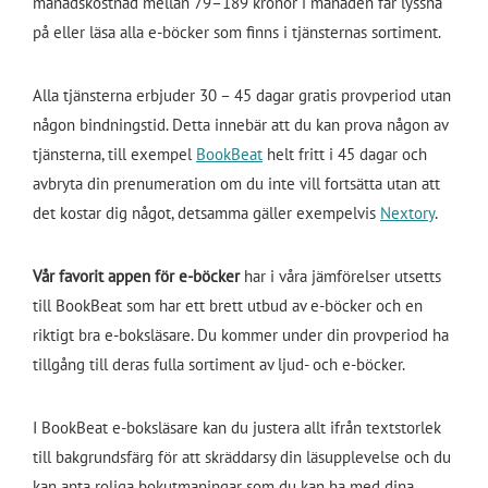
månadskostnad mellan 79–189 kronor i månaden får lyssna
på eller läsa alla e-böcker som finns i tjänsternas sortiment.
Alla tjänsterna erbjuder 30 – 45 dagar gratis provperiod utan
någon bindningstid. Detta innebär att du kan prova någon av
tjänsterna, till exempel
BookBeat
helt fritt i 45 dagar och
avbryta din prenumeration om du inte vill fortsätta utan att
det kostar dig något, detsamma gäller exempelvis
Nextory
.
Vår favorit appen för e-böcker
har i våra jämförelser utsetts
till BookBeat som har ett brett utbud av e-böcker och en
riktigt bra e-boksläsare. Du kommer under din provperiod ha
tillgång till deras fulla sortiment av ljud- och e-böcker.
I BookBeat e-boksläsare kan du justera allt ifrån textstorlek
till bakgrundsfärg för att skräddarsy din läsupplevelse och du
kan anta roliga bokutmaningar som du kan ha med dina