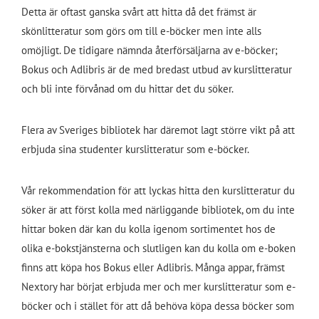
Detta är oftast ganska svårt att hitta då det främst är
skönlitteratur som görs om till e-böcker men inte alls
omöjligt. De tidigare nämnda återförsäljarna av e-böcker;
Bokus och Adlibris är de med bredast utbud av kurslitteratur
och bli inte förvånad om du hittar det du söker.
Flera av Sveriges bibliotek har däremot lagt större vikt på att
erbjuda sina studenter kurslitteratur som e-böcker.
Vår rekommendation för att lyckas hitta den kurslitteratur du
söker är att först kolla med närliggande bibliotek, om du inte
hittar boken där kan du kolla igenom sortimentet hos de
olika e-bokstjänsterna och slutligen kan du kolla om e-boken
finns att köpa hos Bokus eller Adlibris. Många appar, främst
Nextory har börjat erbjuda mer och mer kurslitteratur som e-
böcker och i stället för att då behöva köpa dessa böcker som