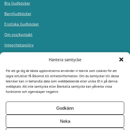
Bra ljudböcker
Barnljudböcker
Erotiska ljudböcker
Om oss/kontakt
Integritetspolicy
Hantera samtycke
För att ge dig de bästa upplevelserna använder vi teknik som cookies för att
Appar
lagra och/eller få åtkomst till enhetsinformation. Om du samtycker till dessa
tekniker kan vi behandla data som webbbeteende eller unika ID:n på denna
webbplats. Att inte samtycka eller återkalla samtycke kan påverka vissa
Bookbeat
funktioner och egenskaper negativt.
Nextory
Godkänn
Bokus Play
Audible
Neka