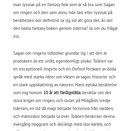
man lyssnar på en fantasy bok som är så bra som Sagan
om ringen och den som ännu inte läst eller lyssnat på
berättelsen bör definitivt ta sig tid att göra det. Är det
den bästa fantasy boken genom tiderna? Ja, om du frågar
oss.
Sagan om ringens tidlöshet grundar sig i att den är
produkten av ett unikt, egendomligt psyke. Tolkien var
en exceptionell lingvist och en Oxford forskare av döda
språk med starka ideer om vikten av sagor, historier och
en stark uppskattning av naturen. Hans episka berättelse
som tog honom
10 år att färdigställa
, berättar om det
stora kriget om ringen, och slutet på Midgårds tredje
tidevarv, en tid då magi började försvinna från världen,
och människor började ta över. Tolkien beskriver denna
övergång noggrant och skickligt med stor kärlek, och