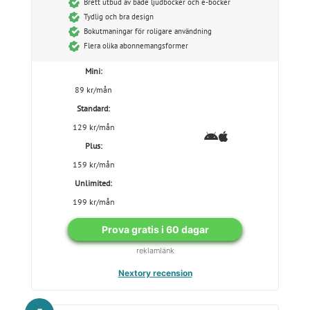
Brett utbud av både ljudböcker och e-böcker
Tydlig och bra design
Bokutmaningar för roligare användning
Flera olika abonnemangsformer
Mini:
89 kr/mån
Standard:
129 kr/mån
Plus:
159 kr/mån
Unlimited:
199 kr/mån
Prova gratis i 60 dagar
reklamlänk
Nextory recension