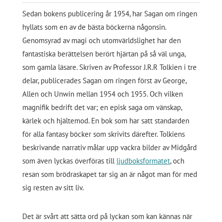
Sedan bokens publicering år 1954, har Sagan om ringen
hyllats som en av de bästa böckerna någonsin.
Genomsyrad av magi och utomvärldslighet har den
fantastiska berättelsen berört hjärtan på så väl unga,
som gamla läsare. Skriven av Professor J.R.R Tolkien i tre
delar, publicerades Sagan om ringen först av George,
Allen och Unwin mellan 1954 och 1955. Och vilken
magnifik bedrift det var; en episk saga om vänskap,
kärlek och hjältemod. En bok som har satt standarden
för alla fantasy böcker som skrivits därefter. Tolkiens
beskrivande narrativ målar upp vackra bilder av Midgård
som även lyckas överföras till
ljudboksformatet
, och
resan som brödraskapet tar sig an är något man för med
sig resten av sitt liv.
Det är svårt att sätta ord på lyckan som kan kännas när