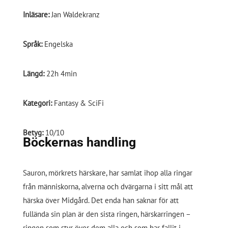
Inläsare:
Jan Waldekranz
Språk:
Engelska
Längd:
22h 4min
Kategori:
Fantasy & SciFi
Betyg:
10/10
Böckernas handling
Sauron, mörkrets härskare, har samlat ihop alla ringar
från människorna, alverna och dvärgarna i sitt mål att
härska över Midgård. Det enda han saknar för att
fullända sin plan är den sista ringen, härskarringen –
ringen som styr över dem alla och som har fallit i