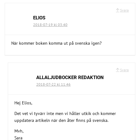
Svara
ELIOS
2018-07-19 kl 03:40
När kommer boken komma ut på svenska igen?
Svara
ALLALJUDBOCKER REDAKTION
2018-07-22 kl 11:46
Hej Elios,
Det vet vi tyvärr inte men vi håller utkik och kommer
uppdatera artikeln när den åter finns på svenska.
Mvh,
Sara