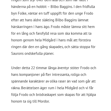
händerna på en hobbit – Bilbo Baggins. I den fridfulla
byn Folke, väntar en tuff uppgift för den unge Frodo
efter att hans äldre släkting Bilbo Baggins lämnat
härskarringen i hans ägo. Frodo måste lämna sitt hem
för en lång och farofylld resa som ska komma att ta
honom genom hela Midgård i hans mål att förstöra
ringen där den en gång skapades, och sätta stoppa för
Saurons ondskefulla planer.
Under detta 22 timmar långa äventyr stöter Frodo och
hans kompanjoner på fler intressanta, roliga och
spännande karaktärer av olika raser än vad som går att
räkna. Berättelsen äger rum i hela Midgård och vi får
följa Frodo och brödraskapet som skapas för att hjälpa
honom ta sig till Mordor.