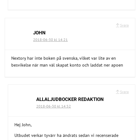
Svara
JOHN
2018-06-30 kl 14:21
Nextory har inte boken på svenska, vilket var lite av en
besvikelse när man väl skapat konto och laddat ner apoen
Svara
ALLALJUDBOCKER REDAKTION
2018-06-30 kl 14:52
Hej John,
Utbudet verkar tyvärr ha ändrats sedan vi recenserade