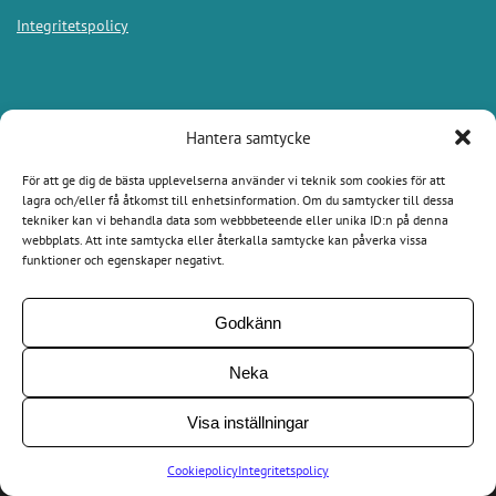
Integritetspolicy
Appar
Hantera samtycke
För att ge dig de bästa upplevelserna använder vi teknik som cookies för att
Bookbeat
lagra och/eller få åtkomst till enhetsinformation. Om du samtycker till dessa
tekniker kan vi behandla data som webbbeteende eller unika ID:n på denna
Nextory
webbplats. Att inte samtycka eller återkalla samtycke kan påverka vissa
funktioner och egenskaper negativt.
Bokus Play
Audible
Godkänn
Neka
Allaljudbocker.se 2026. Alla rättigheter förbehållna.
Visa inställningar
Cookiepolicy
Integritetspolicy