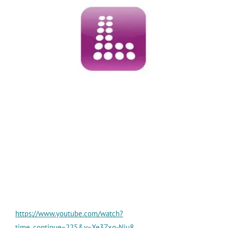
https://www.youtube.com/watch?
time_continue=225&v=Xe3Zxg-Nju8