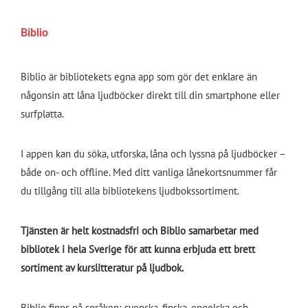
Biblio
Biblio är bibliotekets egna app som gör det enklare än
någonsin att låna ljudböcker direkt till din smartphone eller
surfplatta.
I appen kan du söka, utforska, låna och lyssna på ljudböcker –
både on- och offline. Med ditt vanliga lånekortsnummer får
du tillgång till alla bibliotekens ljudbokssortiment.
Tjänsten är helt kostnadsfri och Biblio samarbetar med
bibliotek i hela Sverige för att kunna erbjuda ett brett
sortiment av kurslitteratur på ljudbok.
Biblio finns på språken; svenska, finska, engelska och