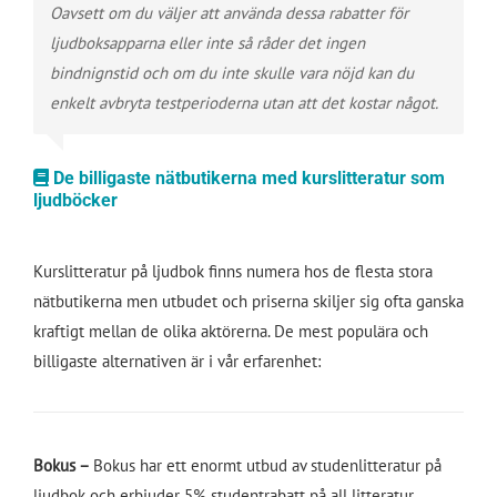
Oavsett om du väljer att använda dessa rabatter för
ljudboksapparna eller inte så råder det ingen
bindnignstid och om du inte skulle vara nöjd kan du
enkelt avbryta testperioderna utan att det kostar något.
De billigaste nätbutikerna med kurslitteratur som
ljudböcker
Kurslitteratur på ljudbok finns numera hos de flesta stora
nätbutikerna men utbudet och priserna skiljer sig ofta ganska
kraftigt mellan de olika aktörerna. De mest populära och
billigaste alternativen är i vår erfarenhet:
Bokus –
Bokus har ett enormt utbud av studenlitteratur på
ljudbok och erbjuder 5% studentrabatt på all litteratur