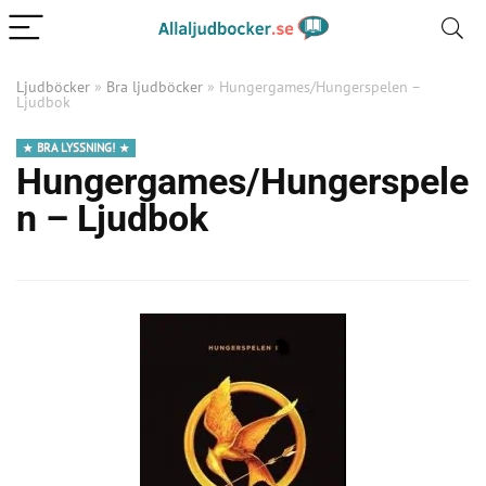
Ljudböcker
»
Bra ljudböcker
»
Hungergames/Hungerspelen –
Ljudbok
BRA LYSSNING!
Hungergames/Hungerspele
n – Ljudbok