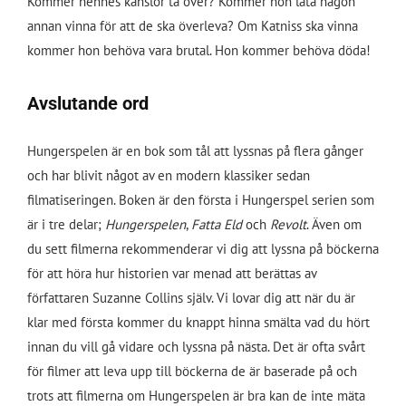
Kommer hennes känslor ta över? Kommer hon låta någon
annan vinna för att de ska överleva? Om Katniss ska vinna
kommer hon behöva vara brutal. Hon kommer behöva döda!
Avslutande ord
Hungerspelen är en bok som tål att lyssnas på flera gånger
och har blivit något av en modern klassiker sedan
filmatiseringen. Boken är den första i Hungerspel serien som
är i tre delar;
Hungerspelen
,
Fatta Eld
och
Revolt
. Även om
du sett filmerna rekommenderar vi dig att lyssna på böckerna
för att höra hur historien var menad att berättas av
författaren Suzanne Collins själv. Vi lovar dig att när du är
klar med första kommer du knappt hinna smälta vad du hört
innan du vill gå vidare och lyssna på nästa. Det är ofta svårt
för filmer att leva upp till böckerna de är baserade på och
trots att filmerna om Hungerspelen är bra kan de inte mäta