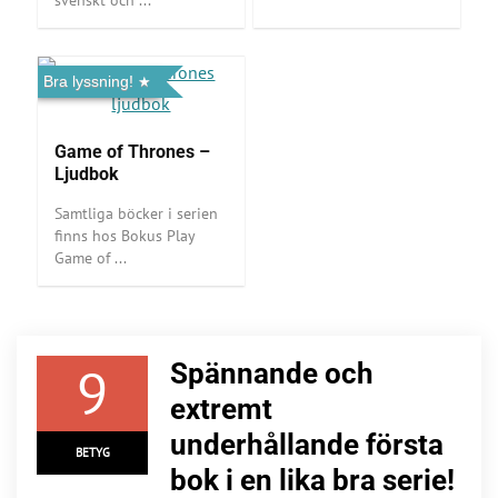
Bra lyssning!
Game of Thrones –
Ljudbok
Samtliga böcker i serien
finns hos Bokus Play
Game of ...
9
Spännande och
extremt
underhållande första
BETYG
bok i en lika bra serie!