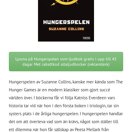
Lyssna på Hungerspelen som ljudbok gratis i upp till 45
dagar Met rabattkod allaljudbocker (reklamlänk)
Hungerspelen av Suzanne Collins, kanske mer kända som The
Hunger Games är en modern klassiker som gjort succé
världen över. I böckerna får vi följa Katniss Everdeen vars
historia tar vid när hon i den första boken i triologin, tar sin
systers plats i de årliga hungerspelen. I hungerspelen handlar
det om att överleva vad som än krävs, något som ställer till
ett dilemma när hon får sällskap av Peeta Mellark från