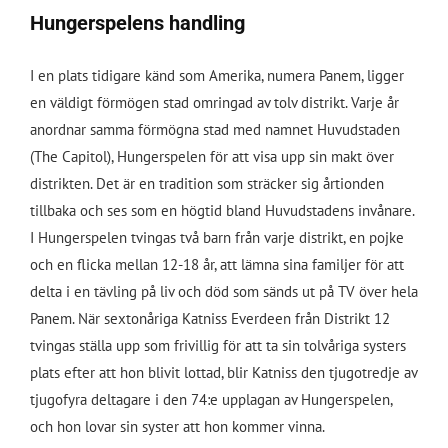
Hungerspelens handling
I en plats tidigare känd som Amerika, numera Panem, ligger
en väldigt förmögen stad omringad av tolv distrikt. Varje år
anordnar samma förmögna stad med namnet Huvudstaden
(The Capitol), Hungerspelen för att visa upp sin makt över
distrikten. Det är en tradition som sträcker sig årtionden
tillbaka och ses som en högtid bland Huvudstadens invånare.
I Hungerspelen tvingas två barn från varje distrikt, en pojke
och en flicka mellan 12-18 år, att lämna sina familjer för att
delta i en tävling på liv och död som sänds ut på TV över hela
Panem. När sextonåriga Katniss Everdeen från Distrikt 12
tvingas ställa upp som frivillig för att ta sin tolvåriga systers
plats efter att hon blivit lottad, blir Katniss den tjugotredje av
tjugofyra deltagare i den 74:e upplagan av Hungerspelen,
och hon lovar sin syster att hon kommer vinna.