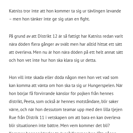
Katniss tror inte att hon kommer ta sig ur tävlingen levande
– men hon tänker inte ge sig utan en fight.
På grund av att Distrikt 12 är så fattigt har Katniss redan varit
nära döden flera gånger av svält men har alltid hittat ett sätt
att överleva. Men nu är hon nära döden på ett helt annat sätt
och hon vet inte hur hon ska klara sig ur detta.
Hon vill inte skada eller döda någon men hon vet vad som
kan komma att vänta om hon ska ta sig ur Hungerspelen. När
hon börjar få förvirrande känslor för pojken från hennes
distrikt, Peeta, som också är hennes motståndare, blir saker
värre, och när hon dessutom teamar upp med den lilla tjejen
Rue från Distrik 11 i vetskapen om att bara en kan överleva
blir situationen inte bättre. Men vem kommer det bli?