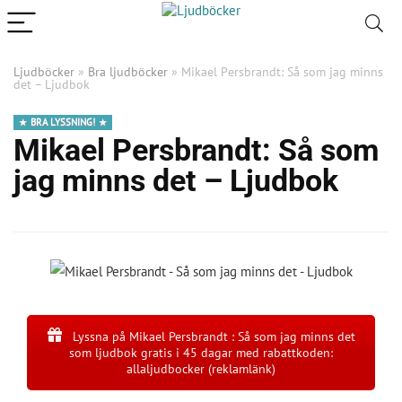
Ljudböcker
»
Bra ljudböcker
»
Mikael Persbrandt: Så som jag minns
det – Ljudbok
BRA LYSSNING!
Mikael Persbrandt: Så som
jag minns det – Ljudbok
Lyssna på Mikael Persbrandt : Så som jag minns det
som ljudbok gratis i 45 dagar med rabattkoden:
allaljudbocker (reklamlänk)