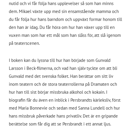
nutid och vi får följa hans upplevelser så som han minns
dem. Mikael växte upp med sin ensamstående mamma och
du får följa hur hans barndom och uppväxt formar honom till
den han är idag. Du får höra om hur han växer upp till en
vuxen man som har ett mål som han slåss för, att slå igenom
på teaterscenen.
I boken kan du lyssna till hur han började som Gunvald
Larsson i Beck-filmerna, och vad han själv tyckte om att bli
Gunvald med det svenska folket. Han berättar om sitt liv
inom teatern och de stora teaterrollerna på Dramaten och
hur han till sist börjar missbruka alkohol och kokain. I
biografin får du även en inblick i Persbrandts kärleksliv, först
med Maria Bonnevie och sedan med Sanna Lundell och hur
hans missbruk påverkade hans privatliv. Det är en gripande
berättelse som får dig att se Persbrandt i ett annat ljus.