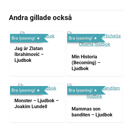
Andra gillade också
Bra lyssning!
Bra lyssning!
Jag är Zlatan
Ibrahimović –
Min Historia
Ljudbok
(Becoming) –
Ljudbok
Bra lyssning!
Bra lyssning!
Monster – Ljudbok –
Joakim Lundell
Mammas son
banditen – Ljudbok