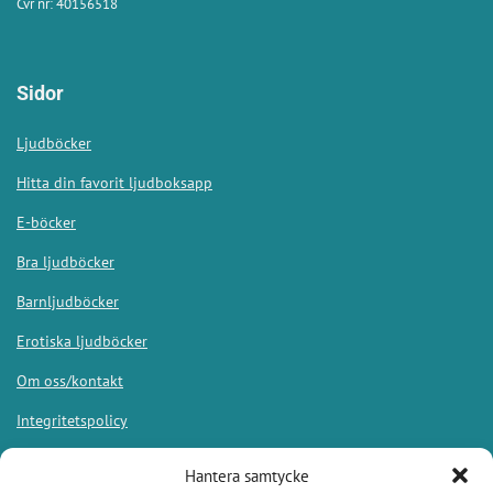
Cvr nr: 40156518
Sidor
Ljudböcker
Hitta din favorit ljudboksapp
E-böcker
Bra ljudböcker
Barnljudböcker
Erotiska ljudböcker
Om oss/kontakt
Integritetspolicy
Hantera samtycke