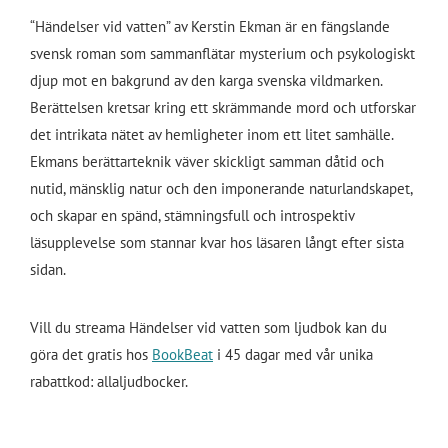
“Händelser vid vatten” av Kerstin Ekman är en fängslande
svensk roman som sammanflätar mysterium och psykologiskt
djup mot en bakgrund av den karga svenska vildmarken.
Berättelsen kretsar kring ett skrämmande mord och utforskar
det intrikata nätet av hemligheter inom ett litet samhälle.
Ekmans berättarteknik väver skickligt samman dåtid och
nutid, mänsklig natur och den imponerande naturlandskapet,
och skapar en spänd, stämningsfull och introspektiv
läsupplevelse som stannar kvar hos läsaren långt efter sista
sidan.
Vill du streama Händelser vid vatten som ljudbok kan du
göra det gratis hos
BookBeat
i 45 dagar med vår unika
rabattkod: allaljudbocker.