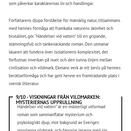
som påverkar karaktärernas liv och handlingar.
Författarens djupa förståelse för mänsklig natur, tillsammans
med hennes förmåga att framkalla naturens skönhet och
brutalitet, gör “Händelser vid vatten” till en gripande,
stämningsfull och tankeväckande roman. Den utmanar
läsaren att fundera över isolationens komplexitet, det
förflutnas inverkan på nuet och den tunna linjen mellan
civilisation och vildmark. Ekmans verk är ett bevis på hennes
berättarförmåga och har gett henne en framträdande plats i
svensk litteratur.
9/10 - VISKNINGAR FRÅN VILDMARKEN:
MYSTERIERNAS UPPRULLNING
Händelser vid vatten” är en mästerligt utformad
roman som sammanflätar mysterium och
psykologiskt djup, mot bakgrund av Sveriges
storslagna vildmark, och fängslar läsarna med sin