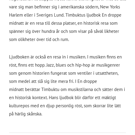
vare sig man befinner sig i amerikanska södern, New Yorks
Harlem eller i Sveriges Lund. Timbuktus ljudbok
En droppe
midnatt
är en resa till dessa platser, en historisk resa som
spänner sig över hundra år och som visar på såväl likheter
som olikheter över tid och rum.
Ljudboken är också en resa in i musiken. I musiken finns en
röst, finns ett hopp. Jazz, blues och hip-hop är musikgenrer
som genom historien fungerat som ventiler i utsattheten,
som medel att slå sig lite mera fri. I
En droppe
midnatt
berättar Timbuktu om musikstilarna och sätter dem i
en historisk kontext. Hans ljudbok blir därför ett mäktigt
kulturepos med en djup personlig röst, som skorrar lite lätt
på härlig skånska.