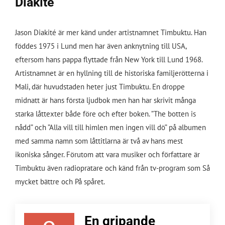
Diakité
Jason Diakité är mer känd under artistnamnet Timbuktu. Han
föddes 1975 i Lund men har även anknytning till USA,
eftersom hans pappa flyttade från New York till Lund 1968.
Artistnamnet är en hyllning till de historiska familjerötterna i
Mali, där huvudstaden heter just Timbuktu.
En droppe
midnatt
är hans första ljudbok men han har skrivit många
starka låttexter både före och efter boken. ”The botten is
nådd” och ”Alla vill till himlen men ingen vill dö” på albumen
med samma namn som låttitlarna är två av hans mest
ikoniska sånger. Förutom att vara musiker och författare är
Timbuktu även radiopratare och känd från tv-program som
Så
mycket bättre
och
På spåret
.
En gripande