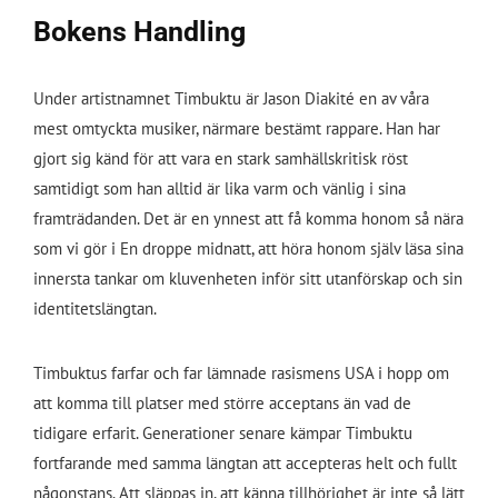
Bokens Handling
Under artistnamnet Timbuktu är Jason Diakité en av våra
mest omtyckta musiker, närmare bestämt rappare. Han har
gjort sig känd för att vara en stark samhällskritisk röst
samtidigt som han alltid är lika varm och vänlig i sina
framträdanden. Det är en ynnest att få komma honom så nära
som vi gör i
En droppe midnatt
, att höra honom själv läsa sina
innersta tankar om kluvenheten inför sitt utanförskap och sin
identitetslängtan.
Timbuktus farfar och far lämnade rasismens USA i hopp om
att komma till platser med större acceptans än vad de
tidigare erfarit. Generationer senare kämpar Timbuktu
fortfarande med samma längtan att accepteras helt och fullt
någonstans. Att släppas in, att känna tillhörighet är inte så lätt