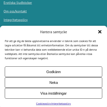
Erotiska ljudböcker
Om oss/kontakt
Integritetspolicy
Hantera samtycke
För att ge dig de bästa upplevelserna använder vi teknik som cookies för att
Appar
lagra och/eller få åtkomst till enhetsinformation. Om du samtycker till dessa
tekniker kan vi behandla data som webbbeteende eller unika ID:n på denna
webbplats. Att inte samtycka eller återkalla samtycke kan påverka vissa
Bookbeat
funktioner och egenskaper negativt.
Nextory
Godkänn
Bokus Play
Audible
Neka
Visa inställningar
Allaljudbocker.se 2026. Alla rättigheter förbehållna.
Cookiepolicy
Integritetspolicy