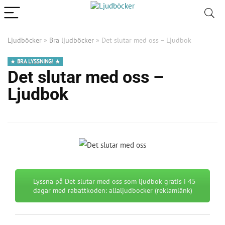
Ljudböcker
»
Bra ljudböcker
»
Det slutar med oss – Ljudbok
BRA LYSSNING!
Det slutar med oss –
Ljudbok
Lyssna på Det slutar med oss som ljudbok gratis i 45
dagar med rabattkoden: allaljudbocker (reklamlänk)