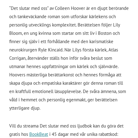
“Det slutar med oss” av Colleen Hoover är en djupt berörande
och tankeväckande roman som utforskar kärlekens och
personlig utvecklings komplexitet. Berättelsen följer Lily
Bloom, en ung kvinna som startar om sitt liv i Boston och
finner sig själv i ett förhållande med den karismatiske
neurokirurgen Ryle Kincaid. När Lilys första kärlek, Atlas
Corrigan, återvänder ställs hon inför svåra beslut som
utmanar hennes uppfattningar om kärlek och självvärde.
Hoovers mästerliga berättarkonst och hennes förmåga att
skapa djupa och empatiska karaktärer gör denna roman till
en kraftfull emotionell läsupplevelse. De svåra ämnena, som
våld i hemmet och personlig egenmakt, ger berättelsen
ytterligare djup.
Vill du streama Det slutar med oss ljudbok kan du göra det
gratis hos
BookBeat
i 45 dagar med vår unika rabattkod: