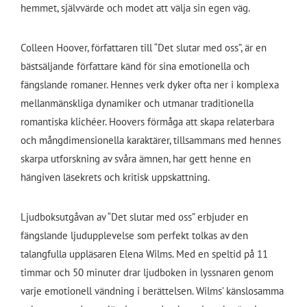
hemmet, självvärde och modet att välja sin egen väg.
Colleen Hoover, författaren till “Det slutar med oss”, är en
bästsäljande författare känd för sina emotionella och
fängslande romaner. Hennes verk dyker ofta ner i komplexa
mellanmänskliga dynamiker och utmanar traditionella
romantiska klichéer. Hoovers förmåga att skapa relaterbara
och mångdimensionella karaktärer, tillsammans med hennes
skarpa utforskning av svåra ämnen, har gett henne en
hängiven läsekrets och kritisk uppskattning.
Ljudboksutgåvan av “Det slutar med oss” erbjuder en
fängslande ljudupplevelse som perfekt tolkas av den
talangfulla uppläsaren Elena Wilms. Med en speltid på 11
timmar och 50 minuter drar ljudboken in lyssnaren genom
varje emotionell vändning i berättelsen. Wilms’ känslosamma