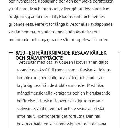
och nyanserade uppläsning ger den komplexa berättelsen
ytterligare liv och intensitet, vilket gör att lyssnaren kan
fördjupa sig ännu mer i Lily Blooms värld och hennes
gripande resa. Perfekt för långa bilresor eller avslappnade
kvällar hemma, erbjuder denna ljudboksutgåva ett
omfattande och engagerande sätt att uppleva historien.
8/10 - EN HJÄRTKNIPANDE RESA AV KÄRLEK
OCH SJÄLVUPPTÄCKTE
“Det slutar med oss” av Colleen Hoover är en djupt
rörande och kraftfull roman som utforskar kärlekens
komplexitet, personlig utveckling och modet att
bryta sig loss från destruktiva mönster. Med rika,
mångdimensionella karaktärer och en hjärtskärande
berättelse utforskar Hoover skickligt teman som
självvärde, våld i hemmet och de svåra val vi står
inför när vi konfronterar det förflutna. Den här
boken är både en känslomässig berg-och-dalbana