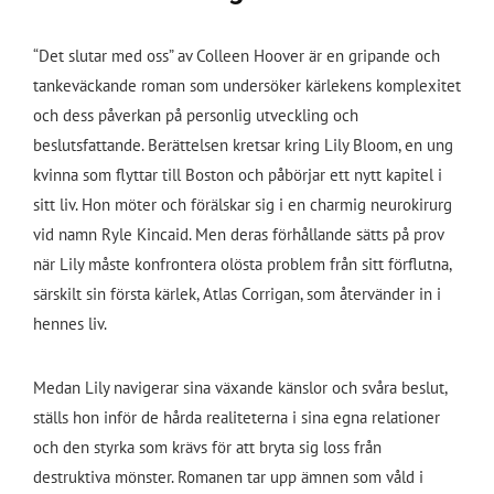
“Det slutar med oss” av Colleen Hoover är en gripande och
tankeväckande roman som undersöker kärlekens komplexitet
och dess påverkan på personlig utveckling och
beslutsfattande. Berättelsen kretsar kring Lily Bloom, en ung
kvinna som flyttar till Boston och påbörjar ett nytt kapitel i
sitt liv. Hon möter och förälskar sig i en charmig neurokirurg
vid namn Ryle Kincaid. Men deras förhållande sätts på prov
när Lily måste konfrontera olösta problem från sitt förflutna,
särskilt sin första kärlek, Atlas Corrigan, som återvänder in i
hennes liv.
Medan Lily navigerar sina växande känslor och svåra beslut,
ställs hon inför de hårda realiteterna i sina egna relationer
och den styrka som krävs för att bryta sig loss från
destruktiva mönster. Romanen tar upp ämnen som våld i