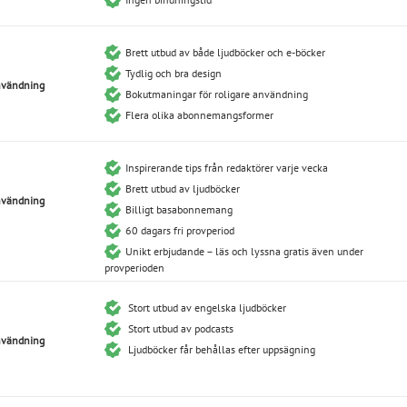
Brett utbud av både ljudböcker och e-böcker
Tydlig och bra design
användning
Bokutmaningar för roligare användning
Flera olika abonnemangsformer
Inspirerande tips från redaktörer varje vecka
Brett utbud av ljudböcker
användning
Billigt basabonnemang
60 dagars fri provperiod
Unikt erbjudande – läs och lyssna gratis även under
provperioden
Stort utbud av engelska ljudböcker
Stort utbud av podcasts
användning
Ljudböcker får behållas efter uppsägning