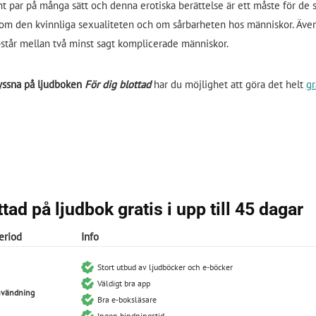
nt par på många sätt och denna erotiska berättelse är ett måste för d
om den kvinnliga sexualiteten och om sårbarheten hos människor. Även
tår mellan två minst sagt komplicerade människor.
lyssna på ljudboken
För dig blottad
har du möjlighet att göra det helt
gr
tad på ljudbok gratis i upp till 45 dagar
eriod
Info
Stort utbud av ljudböcker och e-böcker
Väldigt bra app
användning
Bra e-boksläsare
Ingen bindningstid