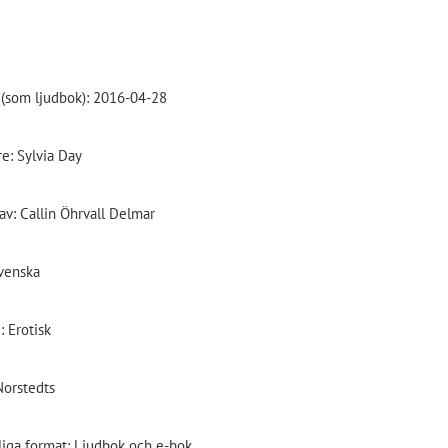
(som ljudbok): 2016-04-28
re: Sylvia Day
av: Callin Öhrvall Delmar
venska
: Erotisk
Norstedts
liga format: Ljudbok och e-bok