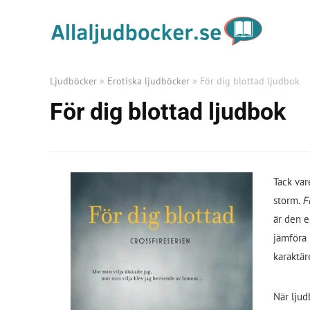
Ljudböcker
»
Erotiska ljudböcker
»
För dig blottad ljudbok
För dig blottad ljudbok
Tack va
storm.
F
är den 
jämföra 
karaktär
När ljud