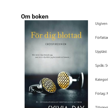
Om boken
Utgiven 
Författa
Uppläst 
Språk: S
Kategori
Förlag: 
Tillgäng