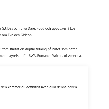
 S.J. Day och Liva Dare. Född och uppvuxen i Los
ar om Eva och Gideon.
sutom startat en digital tidning på nätet som heter
å med i styrelsen för RWA, Romance Writers of America.
serien kommer du definitivt även gilla denna boken.