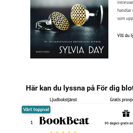
intressa
handlar 
som upps
Vill du 
Här kan du lyssna på För dig blot
Ljudbokstjänst
Gratis provp
Vårt toppval
1
90 dagars gratis 