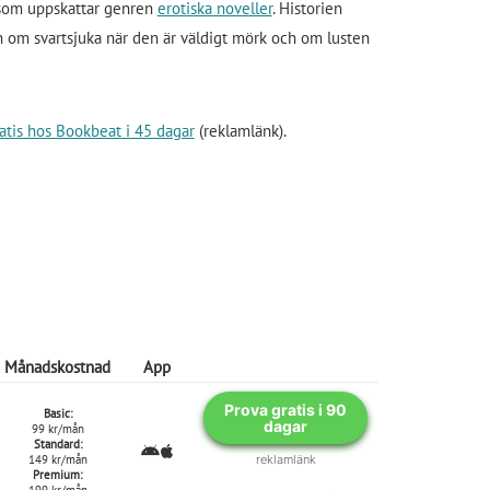
e som uppskattar genren
erotiska noveller
. Historien
 om svartsjuka när den är väldigt mörk och om lusten
atis hos Bookbeat i 45 dagar
(reklamlänk).
Månadskostnad
App
Prova gratis i 90
Basic:
dagar
99 kr/mån
Standard:
149 kr/mån
reklamlänk
Premium:
199 kr/mån