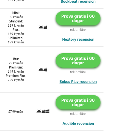
Bookbeat recension
Mini:
Prova gratis i 60
89 kr/mån
dagar
Standard:
129 kr/mån
Plus:
reklamlänk
159 kr/mån
Unlimited:
Nextory recension
199 kr/mån
Prova gratis i 60
Bas:
dagar
79 kr/mån
Premium:
149 kr/mån
reklamlänk
Premium Plus:
229 kr/mån
Bokus Play recension
Prova gratis i 30
dagar
£7,99/mån
reklamlänk
Audible recension