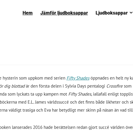
Hem
Jämför ljudboksappar
Ljudboksappar
re hysterin som uppkom med serien
Fifty Shades
öppnades en helt ny kat
ör dig blottad
är den första delen i Sylvia Days pentalogi
Crossfire
som 
enda som lyckats ta upp kampen mot
Fifty Shades
, iallafall enligt toppl
böckerna med E.L. James världssuccé och det finns både likheter och sk
erna väldigt trasiga och Eva har betydligt mer skinn på näsan än vad ti
boken lanserades 2016 hade berättelsen redan gjort succé världen över 