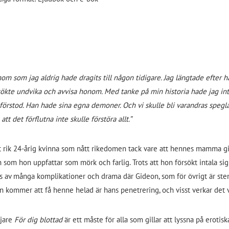
honom som jag aldrig hade dragits till någon tidigare. Jag längtade efter
rsökte undvika och avvisa honom. Med tanke på min historia hade jag int
 förstod. Han hade sina egna demoner. Och vi skulle bli varandras spegl
 det förflutna inte skulle förstöra allt.”
 rik 24-årig kvinna som nått rikedomen tack vare att hennes mamma gift 
 som hon uppfattar som mörk och farlig. Trots att hon försökt intala sig
 av många komplikationer och drama där Gideon, som för övrigt är stenr
 kommer att få henne helad är hans penetrering, och visst verkar det v
ljare
För dig blottad
är ett måste för alla som gillar att lyssna på erotis