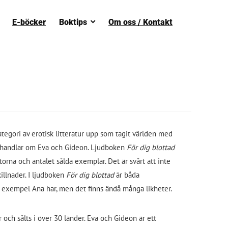
E-böcker
Boktips
Om oss / Kontakt
egori av erotisk litteratur upp som tagit världen med
handlar om Eva och Gideon. Ljudboken
För dig blottad
istorna och antalet sålda exemplar. Det är svårt att inte
illnader. I ljudboken
För dig blottad
är båda
ll exempel Ana har, men det finns ändå många likheter.
och sålts i över 30 länder. Eva och Gideon är ett