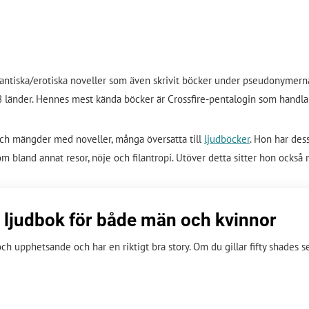
mantiska/erotiska noveller som även skrivit böcker under pseudonymerna
 28 länder. Hennes mest kända böcker är Crossfire-pentalogin som handl
och mängder med noveller, många översatta till
ljudböcker
. Hon har des
m bland annat resor, nöje och filantropi. Utöver detta sitter hon ocks
sk ljudbok för både män och kvinnor
och upphetsande och har en riktigt bra story. Om du gillar fifty shades 